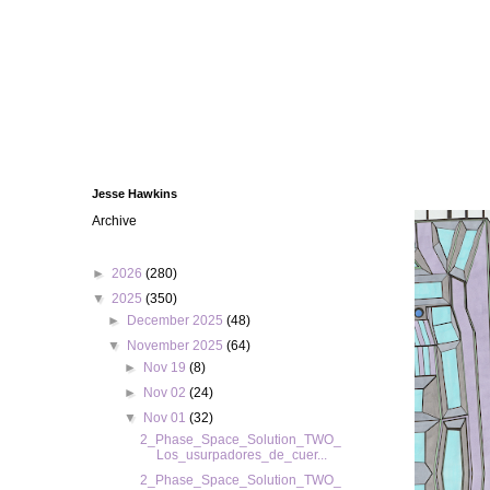
Jesse Hawkins
Archive
►
2026
(280)
▼
2025
(350)
►
December 2025
(48)
▼
November 2025
(64)
►
Nov 19
(8)
►
Nov 02
(24)
▼
Nov 01
(32)
2_Phase_Space_Solution_TWO_
Los_usurpadores_de_cuer...
2_Phase_Space_Solution_TWO_