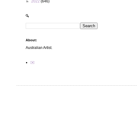
►
2022
(646)
🔍
About:
Australian Artist.
✉️