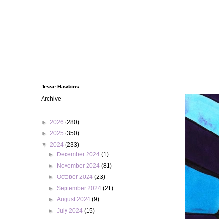
Jesse Hawkins
Archive
►
2026
(280)
►
2025
(350)
▼
2024
(233)
►
December 2024
(1)
►
November 2024
(81)
►
October 2024
(23)
►
September 2024
(21)
►
August 2024
(9)
►
July 2024
(15)