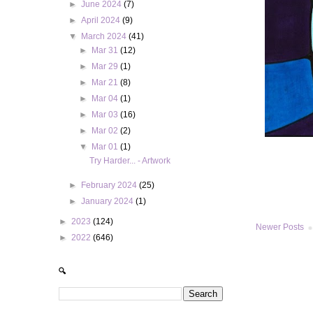
►
June 2024
(7)
►
April 2024
(9)
▼
March 2024
(41)
►
Mar 31
(12)
►
Mar 29
(1)
►
Mar 21
(8)
►
Mar 04
(1)
►
Mar 03
(16)
►
Mar 02
(2)
▼
Mar 01
(1)
Try Harder... - Artwork
►
February 2024
(25)
►
January 2024
(1)
►
2023
(124)
Newer Posts
►
2022
(646)
🔍