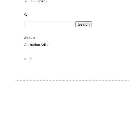
►
2022
(646)
🔍
About:
Australian Artist.
✉️