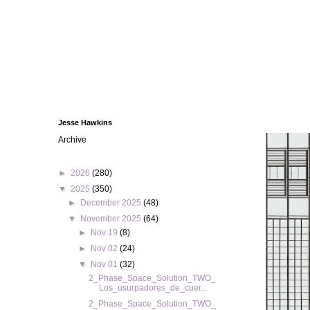
Jesse Hawkins
Archive
►
2026
(280)
▼
2025
(350)
►
December 2025
(48)
▼
November 2025
(64)
►
Nov 19
(8)
►
Nov 02
(24)
▼
Nov 01
(32)
2_Phase_Space_Solution_TWO_
Los_usurpadores_de_cuer...
2_Phase_Space_Solution_TWO_